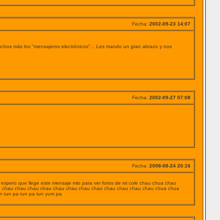
Fecha:
2002-09-23 14:07
uchos más los "mensajeros electrónicos"... Les mando un gran abrazo y nos
Fecha:
2002-09-27 07:08
Fecha:
2008-08-24 20:16
 espero que llege este mensaje mio para ver fotos de mi cole chau chua chau
 chau chau chau chau chau chau chau chau chau chau chau chau chua chua
n tun pa tun pa tun yum pa