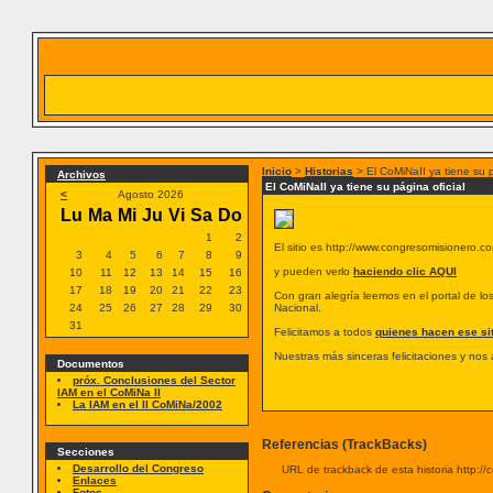
Inicio
>
Historias
> El CoMiNaII ya tiene su p
Archivos
El CoMiNaII ya tiene su página oficial
<
Agosto 2026
Lu
Ma
Mi
Ju
Vi
Sa
Do
1
2
El sitio es http://www.congresomisionero.c
3
4
5
6
7
8
9
y pueden verlo
haciendo clic AQUI
10
11
12
13
14
15
16
17
18
19
20
21
22
23
Con gran alegría leemos en el portal de l
24
25
26
27
28
29
30
Nacional.
31
Felicitamos a todos
quienes hacen ese sit
Nuestras más sinceras felicitaciones y nos
Documentos
próx. Conclusiones del Sector
IAM en el CoMiNa II
La IAM en el II CoMiNa/2002
Referencias (TrackBacks)
Secciones
Desarrollo del Congreso
URL de trackback de esta historia http://
Enlaces
Fotos