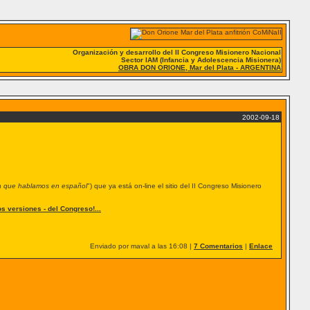
Organización y desarrollo del II Congreso Misionero Nacional
Sector IAM (Infancia y Adolescencia Misionera)
OBRA DON ORIONE, Mar del Plata - ARGENTINA
2002-09-18
ica que hablamos en español
") que ya está on-line el sitio del II Congreso Misionero
os versiones - del Congreso!...
Enviado por maval a las 16:08 |
7 Comentarios
|
Enlace