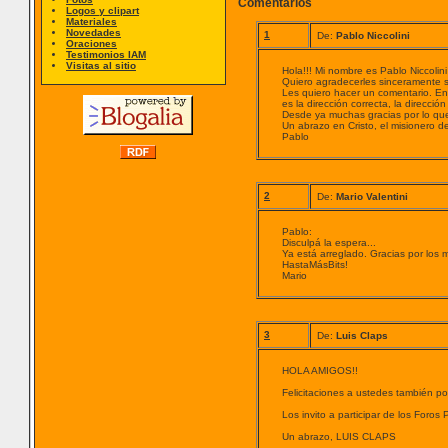
Comentarios
Logos y clipart
Materiales
Novedades
1
De:
Pablo Niccolini
Oraciones
Testimonios IAM
Visitas al sitio
Hola!!! Mi nombre es Pablo Niccolini
Quiero agradecerles sinceramente s
Les quiero hacer un comentario. En
es la dirección correcta, la direcci
Desde ya muchas gracias por lo qu
Un abrazo en Cristo, el misionero d
Pablo
2
De:
Mario Valentini
Pablo:
Disculpá la espera...
Ya está arreglado. Gracias por los m
HastaMásBits!
Mario
3
De:
Luis Claps
HOLA AMIGOS!!
Felicitaciones a ustedes también po
Los invito a participar de los Foros 
Un abrazo, LUIS CLAPS