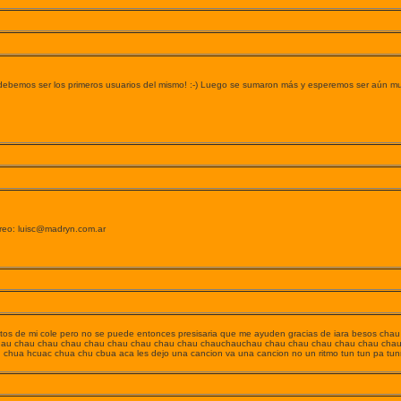
o, debemos ser los primeros usuarios del mismo! :-) Luego se sumaron más y esperemos ser aún m
rreo: luisc@madryn.com.ar
fotos de mi cole pero no se puede entonces presisaria que me ayuden gracias de iara besos chau
hau chau chau chau chau chau chau chau chau chauchauchau chau chau chau chau chau chau
chua hcuac chua chu cbua aca les dejo una cancion va una cancion no un ritmo tun tun pa tun