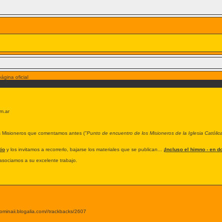
ágina oficial
om.ar
os Misioneros que comentamos antes (
"Punto de encuentro de los Misioneros de la Iglesia Catól
io
y los invitamos a recorrerlo, bajarse los materiales que se publican...
¡Incluso el himno - en d
 asociamos a su excelente trabajo.
cominaii.blogalia.com//trackbacks/2607