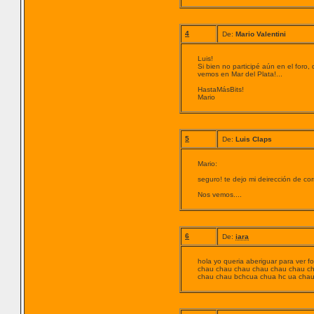
4
De:
Mario Valentini
Luis!
Si bien no participé aún en el for
vemos en Mar del Plata!...
HastaMásBits!
Mario
5
De:
Luis Claps
Mario:
seguro! te dejo mi deirección de co
Nos vemos....
6
De:
iara
hola yo queria aberiguar para ver 
chau chau chau chau chau chau c
chau chau bchcua chua hc ua chau 