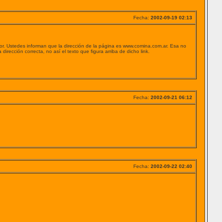
Fecha:
2002-09-19 02:13
or. Ustedes informan que la dirección de la página es www.comina.com.ar. Esa no
irección correcta, no así el texto que figura arriba de dicho link.
Fecha:
2002-09-21 06:12
Fecha:
2002-09-22 02:40