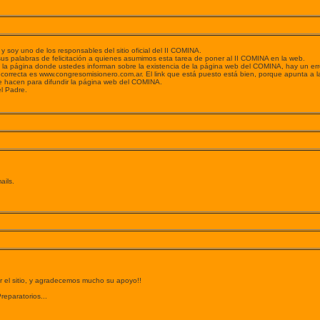
 y soy uno de los responsables del sitio oficial del II COMINA.
us palabras de felicitación a quienes asumimos esta tarea de poner al II COMINA en la web.
 la página donde ustedes informan sobre la existencia de la página web del COMINA, hay un err
ón correcta es www.congresomisionero.com.ar. El link que está puesto está bien, porque apunta a la d
e hacen para difundir la página web del COMINA.
el Padre.
ails.
r el sitio, y agradecemos mucho su apoyo!!
Preparatorios...