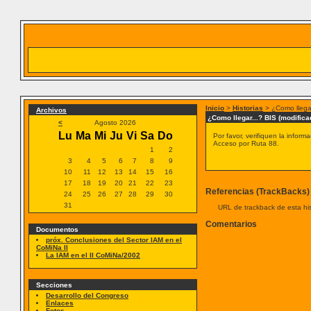
Inicio
>
Historias
> ¿Como llegar
Archivos
¿Como llegar...? BIS (modifica
<
Agosto 2026
Lu
Ma
Mi
Ju
Vi
Sa
Do
Por favor, verifiquen la inform
Acceso por Ruta 88.
1
2
3
4
5
6
7
8
9
10
11
12
13
14
15
16
17
18
19
20
21
22
23
Referencias (TrackBacks)
24
25
26
27
28
29
30
31
URL de trackback de esta his
Comentarios
Documentos
próx. Conclusiones del Sector IAM en el
CoMiNa II
La IAM en el II CoMiNa/2002
Secciones
Desarrollo del Congreso
Enlaces
Fotos