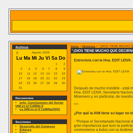
Inicio
>
Historias
> "¡DIOS TIENE MUCHO Q
Archivos
"¡DIOS TIENE MUCHO QUE DECIRN
<
Agosto 2026
Lu
Ma
Mi
Ju
Vi
Sa
Do
Entrevista con la Hna. EDIT LEIVA.
1
2
3
4
5
6
7
8
9
10
11
12
13
14
15
16
17
18
19
20
21
22
23
24
25
26
27
28
29
30
31
Después de mucho insistirle - está 
Hna. EDIT LEIVA, Secretaria Naciona
Misionero y, en particular, de nuestro 
Documentos
próx. Conclusiones del Sector
***
IAM en el CoMiNa II
La IAM en el II CoMiNa/2002
¿Por qué la IAM tiene su lugar en e
- "Porque el Secretariado Nacional d
Secciones
gran importancia que tuvo la partic
Desarrollo del Congreso
conmovieron a todos con su testimo
Enlaces
Fotos