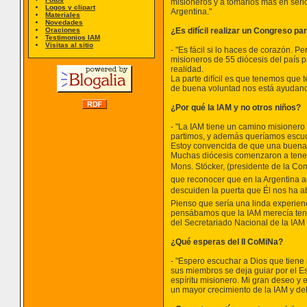
misioneros y a tomarlos más en serio
Logos y clipart
Argentina."
Materiales
Novedades
Oraciones
¿Es difícil realizar un Congreso p
Testimonios IAM
Visitas al sitio
- "Es fácil si lo haces de corazón.
misioneros de 55 diócesis del país p
realidad.
La parte difícil es que tenemos que
de buena voluntad nos está ayudand
¿Por qué la IAM y no otros niños?
- "La IAM tiene un camino misionero
partimos, y además queríamos escuch
Estoy convencida de que una buena p
Muchas diócesis comenzaron a tener u
Mons. Stöcker, (presidente de la Co
que reconocer que en la Argentina ac
descuiden la puerta que Él nos ha abi
Pienso que sería una linda experienc
pensábamos que la IAM merecía tene
del Secretariado Nacional de la IAM 
¿Qué esperas del II CoMiNa?
- "Espero escuchar a Dios que tien
sus miembros se deja guiar por el Es
espíritu misionero. Mi gran deseo y
un mayor crecimiento de la IAM y del 