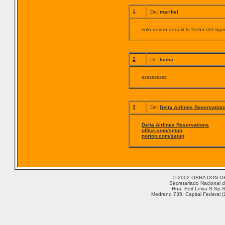
1
De:
maribel
solo quiero adquiir la fecha del sig
2
De:
lucha
ssssssssss
3
De:
Delta Airlines Reservation
Delta Airlines Reservations
office.com/setup
norton.com/setup
© 2002 OBRA DON ORI
Secretariado Nacional d
Hna. Edit Leiva S.Sp.S
Medrano 735, Capital Federal (1