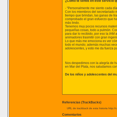
¿Como te sentís en este servicio 
- "Personalmente me siento cada dí
Con los miembros del secretariado 
tiempo que brindan, las ganas de tr
comprobado el gran esfuerzo que hac
más lindo.
Tenemos muy pocos recursos materia
pequeñas cosas, todo a pulmón. Consi
para dar lo recibido, por eso la IAM
animadores trasmitir con gran ingen
Lo que más me emociona es ver cómo
todo el mundo; además muchas veces
adolescentes, y esto me da fuerza pa
Nos despedimos con la alegría de ha
en Mar del Plata, nos saludamos con
De los niños y adolescentes del m
Referencias (TrackBacks)
URL de trackback de esta historia http://
Comentarios