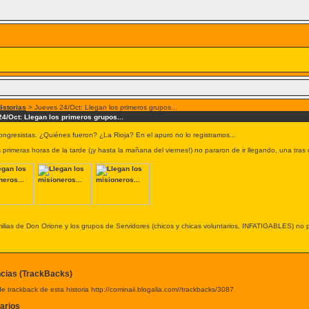
istorias
> Jueves 24/Oct: Llegan los primeros grupos...
4/Oct: Llegan los primeros grupos...
congresistas. ¿Quiénes fueron? ¿La Rioja? En el apuro no lo registramos...
 primeras horas de la tarde (¡y hasta la mañana del viernes!) no pararon de ir llegando, una tras 
ilias de Don Orione y los grupos de Servidores (chicos y chicas voluntarios, INFATIGABLES) no 
cias (TrackBacks)
e trackback de esta historia http://cominaii.blogalia.com//trackbacks/3087
arios