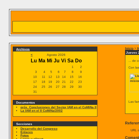
Inicio
>
H
Archivos
Jueves 2
<
Agosto 2026
Lu
Ma
Mi
Ju
Vi
Sa
Do
... de 
1
2
Con las
3
4
5
6
7
8
9
10
11
12
13
14
15
16
17
18
19
20
21
22
23
24
25
26
27
28
29
30
31
Las fam
Documentos
próx. Conclusiones del Sector IAM en el CoMiNa II
La IAM en el II CoMiNa/2002
Referen
Secciones
Desarrollo del Congreso
URL d
Enlaces
Fotos
Coment
Logos y clipart