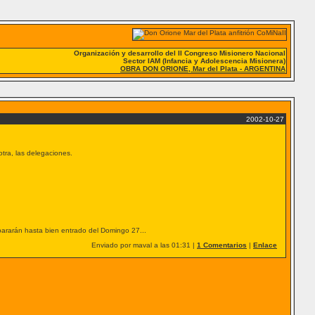
Organización y desarrollo del II Congreso Misionero Nacional
Sector IAM (Infancia y Adolescencia Misionera)
OBRA DON ORIONE, Mar del Plata - ARGENTINA
2002-10-27
otra, las delegaciones.
pararán hasta bien entrado del Domingo 27...
Enviado por maval a las 01:31 |
1 Comentarios
|
Enlace