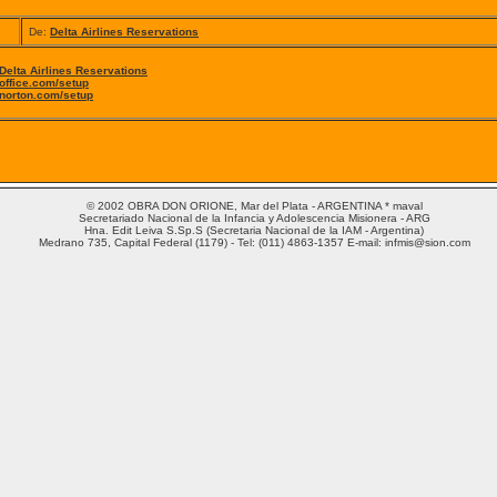
De:
Delta Airlines Reservations
Delta Airlines Reservations
office.com/setup
norton.com/setup
© 2002 OBRA DON ORIONE, Mar del Plata - ARGENTINA * maval
Secretariado Nacional de la Infancia y Adolescencia Misionera - ARG
Hna. Edit Leiva S.Sp.S (Secretaria Nacional de la IAM - Argentina)
Medrano 735, Capital Federal (1179) - Tel: (011) 4863-1357 E-mail: infmis@sion.com